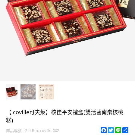
【 coville可夫萊】核佳平安禮盒(雙活菌南棗核桃
糕)
F
T
L
S
商品編號 : Gift Box-coville-002
a
w
i
h