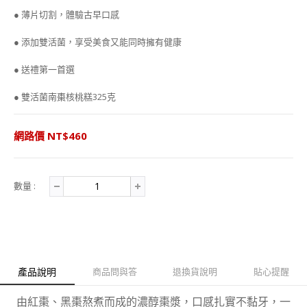
c
i
n
a
● 薄片切割，體驗古早口感
e
t
e
r
b
t
e
● 添加雙活菌，享受美食又能同時擁有健康
o
e
o
r
k
● 送禮第一首選
● 雙活菌南棗核桃糕325克
網路價 NT$460
數量 :
產品說明
商品問與答
退換貨說明
貼心提醒
由紅棗、黑棗熬煮而成的濃醇棗漿，口感扎實不黏牙，一